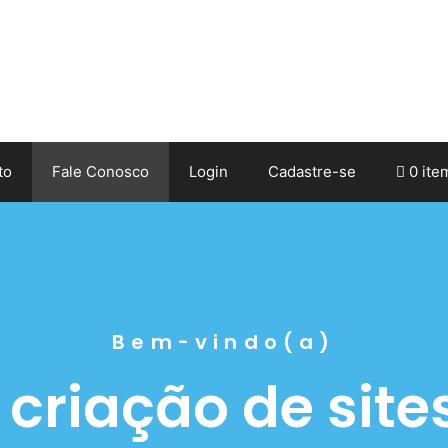
to
Fale Conosco
Login
Cadastre-se
0 ite
Bem-vindo(a)
criação de site