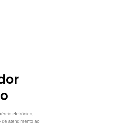
dor
io
rcio eletrônico,
o de atendimento ao