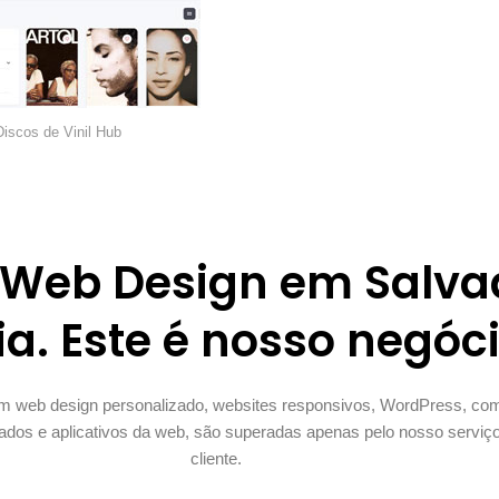
Discos de Vinil Hub
 Web Design em Salva
a. Este é nosso negóc
 web design personalizado, websites responsivos, WordPress, comé
dos e aplicativos da web, são superadas apenas pelo nosso serviç
cliente.