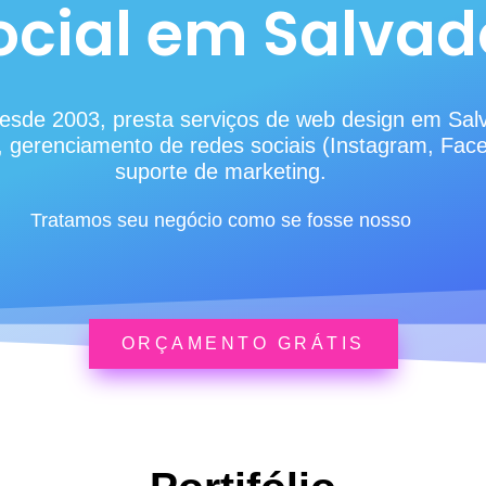
ocial em Salvad
esde 2003, presta serviços de web design em Sal
s, gerenciamento de redes sociais (Instagram, Fac
suporte de marketing.
Tratamos seu negócio como se fosse nosso
ORÇAMENTO GRÁTIS