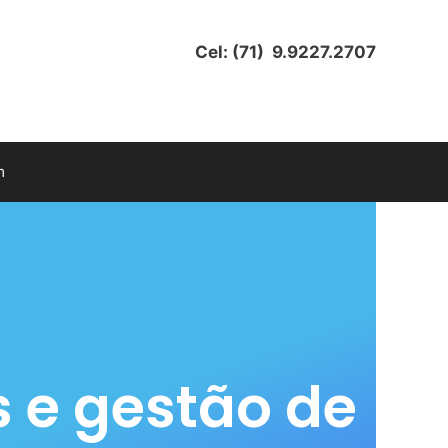
Cel: (71) 9.9227.2707
m
s e gestão de